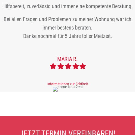
Hilfsbereit, zuverlässig und immer eine kompetente Beratung.
Bei allen Fragen und Problemen zu meiner Wohnung war ich
immer bestens beraten.
Danke nochmal für 5 Jahre toller Mietzeit.
MARIA R.
Filled
Filled
Filled
Filled
Filled
star
star
star
star
star
Informationen zur Echtheit
JETZT TERMIN VEREINBAREN!